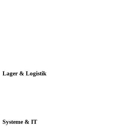
Technik & Service
+49 176 45296177
+49 371 240814-30
marcel.b@amaderm.de
Mirko Bierstedt
Technik & Service
+49 159 06175771
+49 371 240814-30
mirko.b@amaderm.de
Lager & Logistik
Felix H.
Lager & Logistik
felix.h@amaderm.de
Systeme & IT
Marlon Amberger