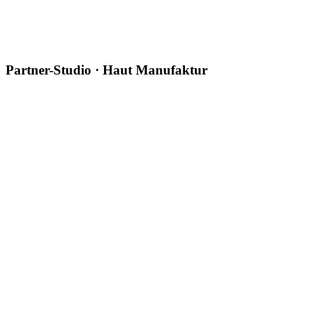
Systeme (xentral, IT)
marlon.a@amaderm.de
Partner-Studio · Haut Manufaktur
Natalia Radtke
Fachkosmetikerin
+49 371 56077333
studio@haut-
manufaktur.com
Kitti Puskar
Fachkosmetikerin
+49 371 56077333
studio@haut-