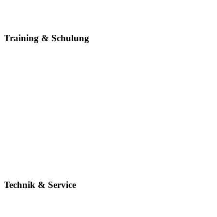
+49 176 10627817
+49 371 240814-35
sb@amaderm.de
Training & Schulung
Tina Chrzanowski
Schulungsleiterin
+49 176 75824842
+49 371 240814-36
tina.c@amaderm.de
Manuel Reimer
Training & Kundenberatung
+49 178 1810818
+49 371 240814-32
manuel.r@amaderm.de
Technik & Service
Marcel Birkmann