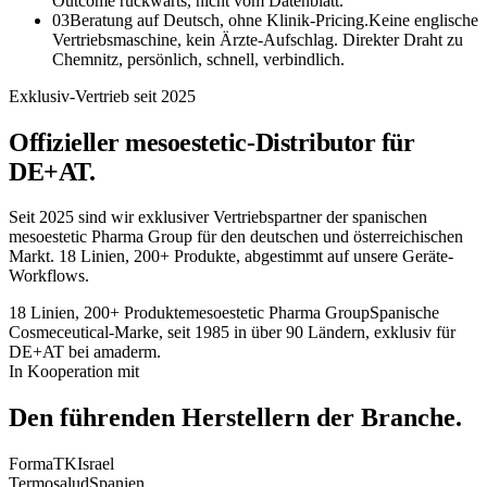
Outcome rückwärts, nicht vom Datenblatt.
0
3
Beratung auf Deutsch, ohne Klinik-Pricing.
Keine englische
Vertriebsmaschine, kein Ärzte-Aufschlag. Direkter Draht zu
Chemnitz, persönlich, schnell, verbindlich.
Exklusiv-Vertrieb seit 2025
Offizieller
mesoestetic
-Distributor für
DE+AT.
Seit 2025 sind wir exklusiver Vertriebspartner der spanischen
mesoestetic Pharma Group für den deutschen und österreichischen
Markt. 18 Linien, 200+ Produkte, abgestimmt auf unsere Geräte-
Workflows.
18 Linien, 200+ Produkte
mesoestetic Pharma Group
Spanische
Cosmeceutical-Marke, seit 1985 in über 90 Ländern, exklusiv für
DE+AT bei amaderm.
In Kooperation mit
Den führenden Herstellern der Branche.
FormaTK
Israel
Termosalud
Spanien