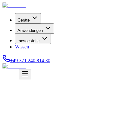
Geräte
Anwendungen
mesoestetic
Wissen
+49 371 240 814 30
Anfrage stellen
Anfrage