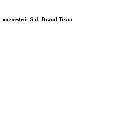
katrin.s@amaderm.de
mesoestetic Sub-Brand-Team
Anna Glocke
Vertriebsleitung mesoestetic
+49 176 89960172
anna.g@amaderm.de
Kerstin Müller
Schulungsleitung mesoestetic
+49 151 58436208
kerstin.m@amaderm.de
Melanie Ahelger
Gebietsleitung West
+49 157 85909803
melanie.a@amaderm.de