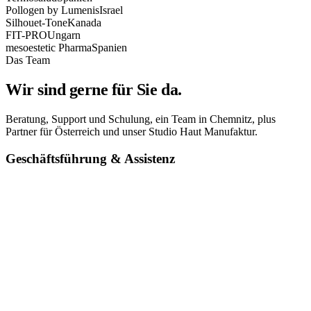
Pollogen by Lumenis
Israel
Silhouet-Tone
Kanada
FIT-PRO
Ungarn
mesoestetic Pharma
Spanien
Das Team
Wir sind
gerne
für Sie da.
Beratung, Support und Schulung, ein Team in Chemnitz, plus
Partner für Österreich und unser Studio Haut Manufaktur.
Geschäftsführung & Assistenz
Angélique Donner
Geschäftsführung
+49 176 93187518
+49 371 240814-30
angelique.d@amaderm.de
Katrin Seifert
Assistenz der Geschäftsführung