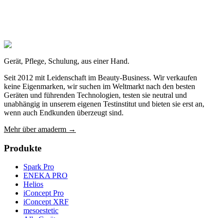
Anfrage stellen
+49 371 240 814-30
Mo bis Fr · 09:00 bis 18:00 Uhr · Antwort meist innerhalb 24
Stunden
Gerät, Pflege, Schulung, aus einer Hand.
Seit 2012 mit Leidenschaft im Beauty-Business. Wir verkaufen
keine Eigenmarken, wir suchen im Weltmarkt nach den besten
Geräten und führenden Technologien, testen sie neutral und
unabhängig in unserem eigenen Testinstitut und bieten sie erst an,
wenn auch Endkunden überzeugt sind.
Mehr über amaderm →
Produkte
Spark Pro
ENEKA PRO
Helios
iConcept Pro
iConcept XRF
mesoestetic