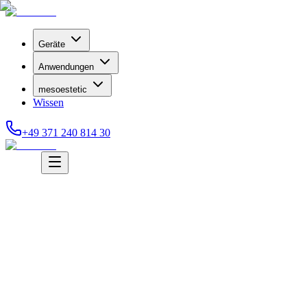
Geräte
Anwendungen
mesoestetic
Wissen
+49 371 240 814 30
Anfrage stellen
Anfrage